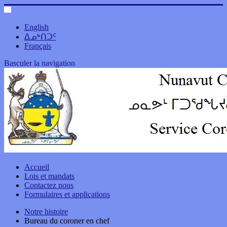
English
ᐃᓄᒃᑎᑐᑦ
Français
Basculer la navigation
Accueil
Lois et mandats
Contactez nous
Formulaires et applications
Notre histoire
Bureau du coroner en chef