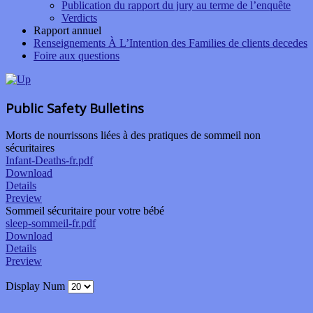
Publication du rapport du jury au terme de l’enquête
Verdicts
Rapport annuel
Renseignements À L’Intention des Families de clients decedes
Foire aux questions
Public Safety Bulletins
Morts de nourrissons liées à des pratiques de sommeil non
sécuritaires
Infant-Deaths-fr.pdf
Download
Details
Preview
Sommeil sécuritaire pour votre bébé
sleep-sommeil-fr.pdf
Download
Details
Preview
Display Num