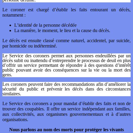
Le coroner est chargé d’établir les faits entourant un décès,
notamment :
L’identité de la personne décédée
La manière, le moment, le lieu et la cause du décès.
Le décès est ensuite classé comme naturel, accidentel, par suicide,
par homicide ou indéterminé.
Le Service des coroners permet aux personnes endeuillées par un
décès subit ou inattendu d’entreprendre le processus de deuil en plus
d’offrir un service permettant de répondre à des questions d’intérêt
public pouvant avoir des conséquences sur la vie ou la mort des
gens.
Les coroners peuvent faire des recommandations afin d’améliorer la
sécurité du public et prévenir les décès dans des circonstances
similaires.
Le Service des coroners a pour mandat d’établir des faits et non de
trouver des coupables. Il offre un service indépendant aux familles,
aux collectivités, aux organismes gouvernementaux et à d’autres
organisations.
Nous parlons au nom des morts pour protéger les vivants